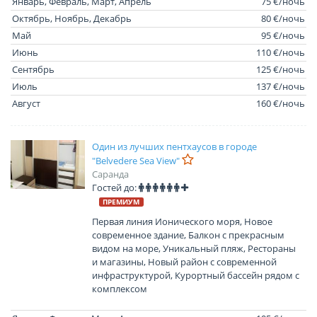
Январь, Февраль, Март, Апрель
75 €/ночь
Октябрь, Ноябрь, Декабрь
80 €/ночь
Май
95 €/ночь
Июнь
110 €/ночь
Сентябрь
125 €/ночь
Июль
137 €/ночь
Август
160 €/ночь
Один из лучших пентхаусов в городе
"Belvedere Sea View"
Саранда
Гостей до:
ПРЕМИУМ
Первая линия Ионического моря, Новое
современное здание, Балкон с прекрасным
видом на море, Уникальный пляж, Рестораны
и магазины, Новый район с современной
инфраструктурой, Курортный бассейн рядом с
комплексом