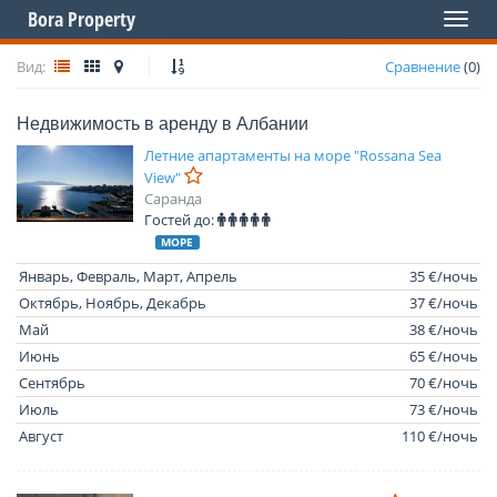
Bora Property
Toggl
naviga
Вид:
Сравнение
(
0
)
Недвижимость в аренду в Албании
Летние апартаменты на море "Rossana Sea
View"
Саранда
Гостей до:
МОРЕ
Январь, Февраль, Март, Апрель
35 €/ночь
Октябрь, Ноябрь, Декабрь
37 €/ночь
Май
38 €/ночь
Июнь
65 €/ночь
Сентябрь
70 €/ночь
Июль
73 €/ночь
Август
110 €/ночь