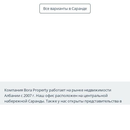
Все варианты в Саранде
Компания Bora Property работает на рынке недвижимости
Албании с 2007 г. Наш офис расположен на центральной
набережной Саранды. Также у нас открыты представительства в
России, Швеции и Франции. Обратившись к нам, Вы сможете
обрести в Албании второй дом и преданных товарищей.