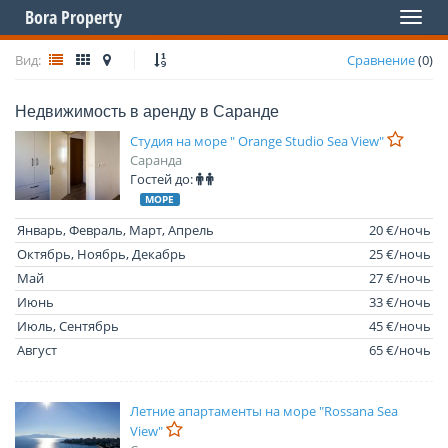
Bora Property
Toggl
naviga
Вид:
Сравнение
(
0
)
Недвижимость в аренду в Саранде
Студия на море " Orange Studio Sea View"
Саранда
Гостей до:
МОРЕ
Январь, Февраль, Март, Апрель
20 €/ночь
Октябрь, Ноябрь, Декабрь
25 €/ночь
Май
27 €/ночь
Июнь
33 €/ночь
Июль, Сентябрь
45 €/ночь
Август
65 €/ночь
Летние апартаменты на море "Rossana Sea
View"