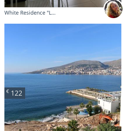
White Residence "L…
€
122