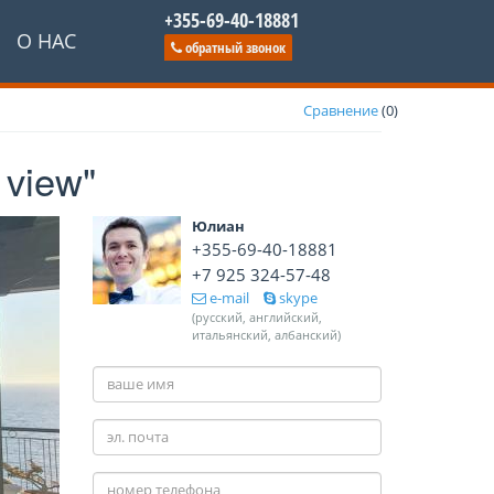
+355-69-40-18881
О НАС
обратный звонок
Сравнение
(
0
)
 view"
Юлиан
+355-69-40-18881
+7 925 324-57-48
e-mail
skype
(русский, английский,
итальянский, албанский)