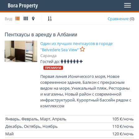
Bora Property
Toggl
naviga
Вид:
Сравнение
(
0
)
Пентхаусы в аренду в Албании
Один из лучших пентхаусов в городе
"Belvedere Sea View"
Саранда
Гостей до:
ПРЕМИУМ
Первая линия Ионического моря, Новое
современное здание, Балкон с прекрасным
видом на море, Уникальный пляж, Рестораны
и магазины, Новый район с современной
инфраструктурой, Курортный бассейн рядом с
комплексом
Январь, Февраль, Март, Апрель
105 €/ночь
Декабрь, Октябрь, Ноябрь
110 €/ночь
Май
120 €/ночь