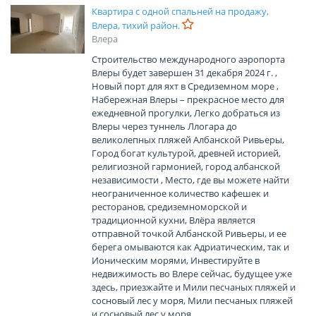
Квартира с одной спальней на продажу,
Влера, тихий район.
Влера
Строительство международного аэропорта
Влеры будет завершен 31 декабря 2024 г. ,
Новый порт для яхт в Средиземном море ,
Набережная Влеры – прекрасное место для
ежедневной прогулки, Легко добраться из
Влеры через туннель Ллогара до
великолепных пляжей Албанской Ривьеры,
Город богат культурой, древней историей,
религиозной гармонией, город албанской
независимости , Место, где вы можете найти
неограниченное количество кафешек и
ресторанов, средиземноморской и
традиционной кухни, Влёра является
отправной точкой Албанской Ривьеры, и ее
берега омываются как Адриатическим, так и
Ионическим морями, Инвестируйте в
недвижимость во Влере сейчас, будущее уже
здесь, приезжайте и Мили песчаных пляжей и
сосновый лес у моря, Мили песчаных пляжей
и сосновый лес у моря