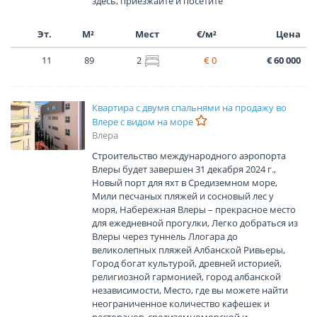
здесь, приезжайте и посетите
Эт.
М²
Мест
€/м²
Цена
11
89
2
€ 0
€ 60 000
Квартира с двумя спальнями на продажу во
Влере с видом на море
Влера
Строительство международного аэропорта
Влеры будет завершен 31 декабря 2024 г.,
Новый порт для яхт в Средиземном море,
Мили песчаных пляжей и сосновый лес у
моря, Набережная Влеры – прекрасное место
для ежедневной прогулки, Легко добраться из
Влеры через туннель Ллогара до
великолепных пляжей Албанской Ривьеры,
Город богат культурой, древней историей,
религиозной гармонией, город албанской
независимости, Место, где вы можете найти
неограниченное количество кафешек и
ресторанов, средиземноморской и