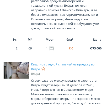
ресторанов, средиземноморской и
традиционной кухни, Влёра является
отправной точкой Албанской Ривьеры, и ее
берега омываются как Адриатическим, так и
Ионическим морями, Инвестируйте в
недвижимость во Влере сейчас, будущее уже
здесь, приезжайте и посетите
Эт.
М²
Мест
€/м²
Цена
2
69
1
€ 0
€ 73 000
Квартира с одной спальней на продажу во
Влере.
Влера
Строительство международного аэропорта
Влеры будет завершен 31 декабря 2024 г. ,
Новый порт для яхт в Средиземном море ,
Мили песчаных пляжей и сосновый лес у
моря, Набережная Влеры – прекрасное место
для ежедневной прогулки, Легко добраться из