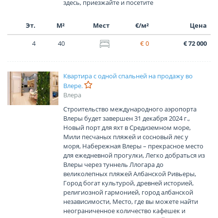
здесь, приезжайте и посетите
Эт.
М²
Мест
€/м²
Цена
4
40
€ 0
€ 72 000
Квартира с одной спальней на продажу во
Влере.
Влера
Строительство международного аэропорта
Влеры будет завершен 31 декабря 2024 г.,
Новый порт для яхт в Средиземном море,
Мили песчаных пляжей и сосновый лес у
моря, Набережная Влеры – прекрасное место
для ежедневной прогулки, Легко добраться из
Влеры через туннель Ллогара до
великолепных пляжей Албанской Ривьеры,
Город богат культурой, древней историей,
религиозной гармонией, город албанской
независимости, Место, где вы можете найти
неограниченное количество кафешек и