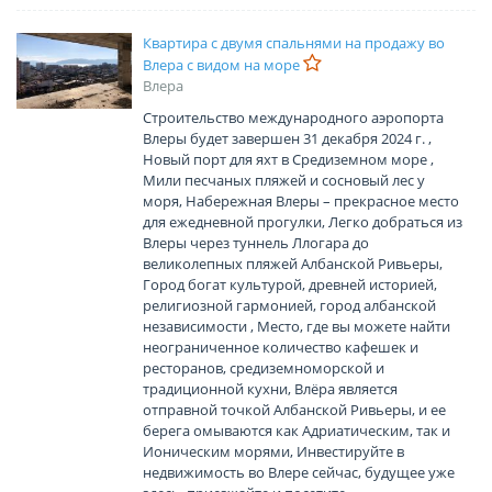
Квартира с двумя спальнями на продажу во
Влера с видом на море
Влера
Строительство международного аэропорта
Влеры будет завершен 31 декабря 2024 г. ,
Новый порт для яхт в Средиземном море ,
Мили песчаных пляжей и сосновый лес у
моря, Набережная Влеры – прекрасное место
для ежедневной прогулки, Легко добраться из
Влеры через туннель Ллогара до
великолепных пляжей Албанской Ривьеры,
Город богат культурой, древней историей,
религиозной гармонией, город албанской
независимости , Место, где вы можете найти
неограниченное количество кафешек и
ресторанов, средиземноморской и
традиционной кухни, Влёра является
отправной точкой Албанской Ривьеры, и ее
берега омываются как Адриатическим, так и
Ионическим морями, Инвестируйте в
недвижимость во Влере сейчас, будущее уже