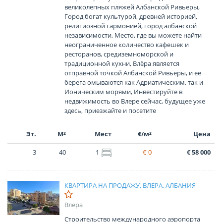
великолепных пляжей Албанской Ривьеры,
Город богат культурой, древней историей,
религиозной гармонией, город албанской
независимости, Место, где вы можете найти
неограниченное количество кафешек и
ресторанов, средиземноморской и
традиционной кухни, Влёра является
отправной точкой Албанской Ривьеры, и ее
берега омываются как Адриатическим, так и
Ионическим морями, Инвестируйте в
недвижимость во Влере сейчас, будущее уже
здесь, приезжайте и посетите
Эт.
М²
Мест
€/м²
Цена
3
40
1
€ 0
€ 58 000
КВАРТИРА НА ПРОДАЖУ, ВЛЕРА, АЛБАНИЯ
Влера
Строительство международного аэропорта