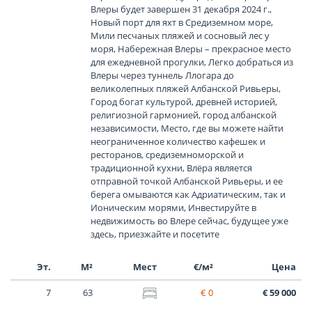
Влеры будет завершен 31 декабря 2024 г.,
Новый порт для яхт в Средиземном море,
Мили песчаных пляжей и сосновый лес у
моря, Набережная Влеры – прекрасное место
для ежедневной прогулки, Легко добраться из
Влеры через туннель Ллогара до
великолепных пляжей Албанской Ривьеры,
Город богат культурой, древней историей,
религиозной гармонией, город албанской
независимости, Место, где вы можете найти
неограниченное количество кафешек и
ресторанов, средиземноморской и
традиционной кухни, Влёра является
отправной точкой Албанской Ривьеры, и ее
берега омываются как Адриатическим, так и
Ионическим морями, Инвестируйте в
недвижимость во Влере сейчас, будущее уже
здесь, приезжайте и посетите
Эт.
М²
Мест
€/м²
Цена
7
63
€ 0
€ 59 000