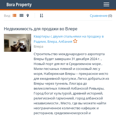
Bora Property
Toggl
naviga
Вид:
Сравнение
(
0
)
Недвижимость для продажи во Влере
Квартиры с двумя спальнями на продажу в
Радиме, Влера, Албания
Влера
Строительство международного аэропорта
Влеры будет завершен 31 декабря 2024 г. ,
Новый порт для яхт в Средиземном море ,
Мили песчаных пляжей и сосновый лес у
моря, Набережная Влеры – прекрасное место
для ежедневной прогулки, Легко добраться из
Влеры через туннель Ллогара до
великолепных пляжей Албанской Ривьеры,
Город богат культурой, древней историей,
религиозной гармонией, город албанской
независимости , Место, где вы можете найти
неограниченное количество кафешек и
ресторанов, средиземноморской и