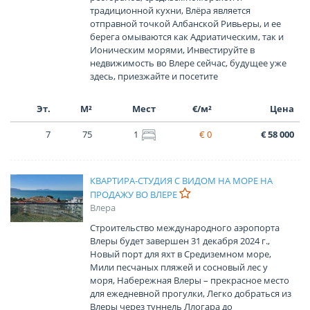
традиционной кухни, Влёра является
отправной точкой Албанской Ривьеры, и ее
берега омываются как Адриатическим, так и
Ионическим морями, Инвестируйте в
недвижимость во Влере сейчас, будущее уже
здесь, приезжайте и посетите
Эт.
М²
Мест
€/м²
Цена
7
75
1
€ 0
€ 58 000
КВАРТИРА-СТУДИЯ С ВИДОМ НА МОРЕ НА
ПРОДАЖУ ВО ВЛЕРЕ
Влера
Строительство международного аэропорта
Влеры будет завершен 31 декабря 2024 г.,
Новый порт для яхт в Средиземном море,
Мили песчаных пляжей и сосновый лес у
моря, Набережная Влеры – прекрасное место
для ежедневной прогулки, Легко добраться из
Влеры через туннель Ллогара до