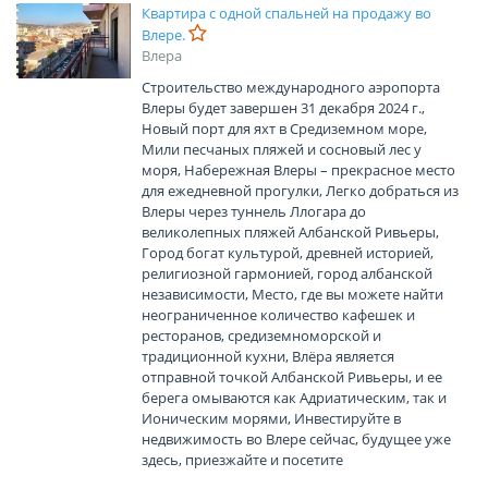
Квартира с одной спальней на продажу во
Влере.
Влера
Строительство международного аэропорта
Влеры будет завершен 31 декабря 2024 г.,
Новый порт для яхт в Средиземном море,
Мили песчаных пляжей и сосновый лес у
моря, Набережная Влеры – прекрасное место
для ежедневной прогулки, Легко добраться из
Влеры через туннель Ллогара до
великолепных пляжей Албанской Ривьеры,
Город богат культурой, древней историей,
религиозной гармонией, город албанской
независимости, Место, где вы можете найти
неограниченное количество кафешек и
ресторанов, средиземноморской и
традиционной кухни, Влёра является
отправной точкой Албанской Ривьеры, и ее
берега омываются как Адриатическим, так и
Ионическим морями, Инвестируйте в
недвижимость во Влере сейчас, будущее уже
здесь, приезжайте и посетите