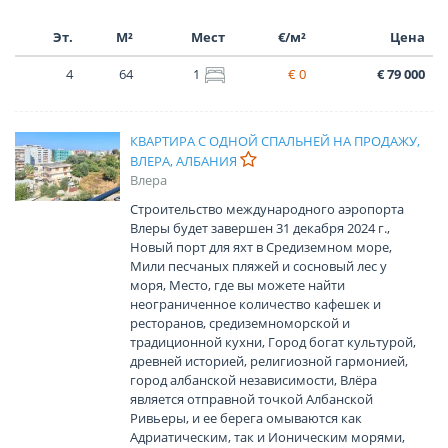
Эт.
М²
Мест
€/м²
Цена
4
64
1
€ 0
€ 79 000
КВАРТИРА С ОДНОЙ СПАЛЬНЕЙ НА ПРОДАЖУ,
ВЛЕРА, АЛБАНИЯ
Влера
Строительство международного аэропорта
Влеры будет завершен 31 декабря 2024 г.,
Новый порт для яхт в Средиземном море,
Мили песчаных пляжей и сосновый лес у
моря, Место, где вы можете найти
неограниченное количество кафешек и
ресторанов, средиземноморской и
традиционной кухни, Город богат культурой,
древней историей, религиозной гармонией,
город албанской независимости, Влёра
является отправной точкой Албанской
Ривьеры, и ее берега омываются как
Адриатическим, так и Ионическим морями,