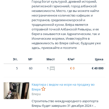
Город богат культурой, древней историей,
религиозной гармонией, город албанской
независимости, Место, где вы можете найти
неограниченное количество кафешек и
ресторанов, средиземноморской и
традиционной кухни, Влёра является
отправной точкой Албанской Ривьеры, и ее
берега омываются как Адриатическим, так и
Ионическим морями, Инвестируйте в
недвижимость во Влере сейчас, будущее уже
здесь, приезжайте и посетите
Эт.
М²
Мест
€/м²
Цена
5
60
1
€ 0
€ 40 000
Квартира с видом на море на продажу во
Влере
Влера
Строительство международного аэропорта
Влеры будет завершен 31 декабря 2024 г. ,