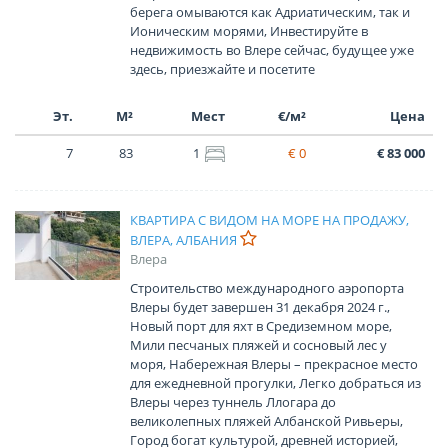
берега омываются как Адриатическим, так и
Ионическим морями, Инвестируйте в
недвижимость во Влере сейчас, будущее уже
здесь, приезжайте и посетите
Эт.
М²
Мест
€/м²
Цена
7
83
1
€ 0
€ 83 000
КВАРТИРА С ВИДОМ НА МОРЕ НА ПРОДАЖУ,
ВЛЕРА, АЛБАНИЯ
Влера
Строительство международного аэропорта
Влеры будет завершен 31 декабря 2024 г.,
Новый порт для яхт в Средиземном море,
Мили песчаных пляжей и сосновый лес у
моря, Набережная Влеры – прекрасное место
для ежедневной прогулки, Легко добраться из
Влеры через туннель Ллогара до
великолепных пляжей Албанской Ривьеры,
Город богат культурой, древней историей,