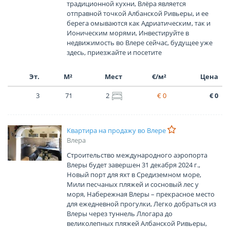
традиционной кухни, Влёра является
отправной точкой Албанской Ривьеры, и ее
берега омываются как Адриатическим, так и
Ионическим морями, Инвестируйте в
недвижимость во Влере сейчас, будущее уже
здесь, приезжайте и посетите
Эт.
М²
Мест
€/м²
Цена
3
71
2
€ 0
€ 0
Квартира на продажу во Влере
Влера
Строительство международного аэропорта
Влеры будет завершен 31 декабря 2024 г.,
Новый порт для яхт в Средиземном море,
Мили песчаных пляжей и сосновый лес у
моря, Набережная Влеры – прекрасное место
для ежедневной прогулки, Легко добраться из
Влеры через туннель Ллогара до
великолепных пляжей Албанской Ривьеры,