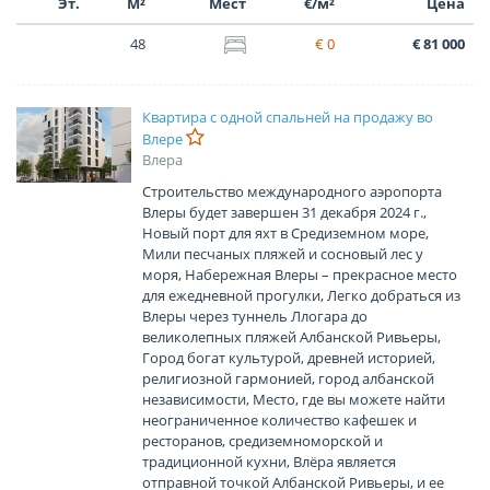
Эт.
М²
Мест
€/м²
Цена
48
€ 0
€ 81 000
Квартира с одной спальней на продажу во
Влере
Влера
Строительство международного аэропорта
Влеры будет завершен 31 декабря 2024 г.,
Новый порт для яхт в Средиземном море,
Мили песчаных пляжей и сосновый лес у
моря, Набережная Влеры – прекрасное место
для ежедневной прогулки, Легко добраться из
Влеры через туннель Ллогара до
великолепных пляжей Албанской Ривьеры,
Город богат культурой, древней историей,
религиозной гармонией, город албанской
независимости, Место, где вы можете найти
неограниченное количество кафешек и
ресторанов, средиземноморской и
традиционной кухни, Влёра является
отправной точкой Албанской Ривьеры, и ее