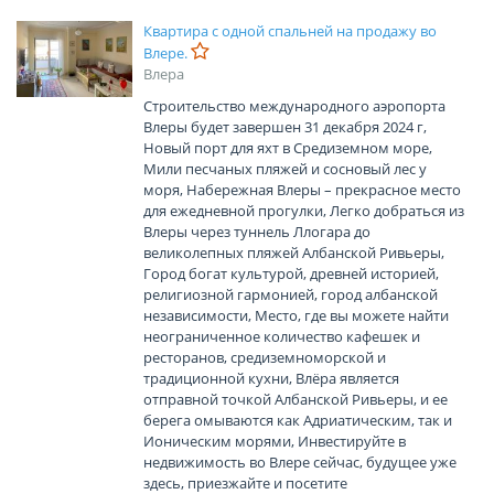
Квартира с одной спальней на продажу во
Влере.
Влера
Строительство международного аэропорта
Влеры будет завершен 31 декабря 2024 г,
Новый порт для яхт в Средиземном море,
Мили песчаных пляжей и сосновый лес у
моря, Набережная Влеры – прекрасное место
для ежедневной прогулки, Легко добраться из
Влеры через туннель Ллогара до
великолепных пляжей Албанской Ривьеры,
Город богат культурой, древней историей,
религиозной гармонией, город албанской
независимости, Место, где вы можете найти
неограниченное количество кафешек и
ресторанов, средиземноморской и
традиционной кухни, Влёра является
отправной точкой Албанской Ривьеры, и ее
берега омываются как Адриатическим, так и
Ионическим морями, Инвестируйте в
недвижимость во Влере сейчас, будущее уже
здесь, приезжайте и посетите