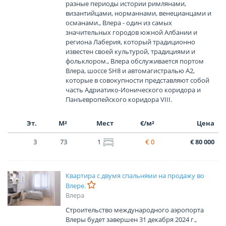
разные периоды истории римлянами,
византийцами, норманнами, венецианцами и
османами., Влера - один из самых
значительных городов южной Албании и
региона Лаберия, который традиционно
известен своей культурой, традициями и
фольклором., Влера обслуживается портом
Влера, шоссе SH8 и автомагистралью A2,
которые в совокупности представляют собой
часть Адриатико-Ионического коридора и
Панъевропейского коридора VIII.
Эт.
М²
Мест
€/м²
Цена
3
73
1
€ 0
€ 80 000
Квартира с двумя спальнями на продажу во
Влере.
Влера
Строительство международного аэропорта
Влеры будет завершен 31 декабря 2024 г.,