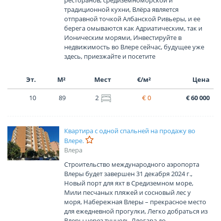
традиционной кухни, Влёра является
отправной точкой Албанской Ривьеры, и ее
берега омываются как Адриатическим, так и
Ионическим морями, Инвестируйте в
недвижимость во Влере сейчас, будущее уже
здесь, приезжайте и посетите
Эт.
М²
Мест
€/м²
Цена
10
89
2
€ 0
€ 60 000
Квартира с одной спальней на продажу во
Влере.
Влера
Строительство международного аэропорта
Влеры будет завершен 31 декабря 2024 г.,
Новый порт для яхт в Средиземном море,
Мили песчаных пляжей и сосновый лес у
моря, Набережная Влеры – прекрасное место
для ежедневной прогулки, Легко добраться из
Влеры через туннель Ллогара до