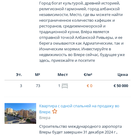
Город богат культурой, древней историей,
религиозной гармонией, город албанской
независимости, Место, где вы можете найти
неограниченное количество кафешек и
ресторанов, средиземноморской и
традиционной кухни, Влёра является
отправной точкой Албанской Ривьеры, и ее
берега омываются как Адриатическим, так и
Ионическим морями, Инвестируйте в
недвижимость во Влере сейчас, будущее уже
здесь, приезжайте и посетите
Эт.
М²
Мест
€/м²
Цена
3
73
1
€ 0
€ 50 000
Квартира с одной спальней на продажу во
Влере.
Влера
Строительство международного аэропорта
Влеры будет завершен 31 декабря 2024 г.,