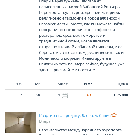
Влеры через туннель Ллогара до
великолепных пляжей Албанской Ривьеры,
Город богат культурой, древней историей,
религиозной гармонией, город албанской
независимости , Место, где вы можете найти
неограниченное количество кафешек и
ресторанов, средиземноморской и
традиционной кухни, Влёра является
отправной точкой Албанской Ривьеры, и ее
берега омываются как Адриатическим, так и
Ионическим морями, Инвестируйте в
недвижимость во Влере сейчас, будущее уже
здесь, приезжайте и посетите
Эт.
М²
Мест
€/м²
Цена
2
68
1
€ 0
€ 75 000
Квартира на продажу, Влера, Албания
Влера
Строительство международного аэропорта