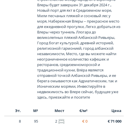
Влеры будет завершен 31 декабря 2024 г.,
Новый порт для яхт в Средиземном море,
Мили песчаных пляжей и сосновый лес у
моря, Набережная Влеры – прекрасное место
для ежедневной прогулки, Легко добраться из
Влеры через туннель Ллогара до
великолепных пляжей Албанской Ривьеры,
Город богат культурой, древней историей,
религиозной гармонией, город албанской
независимости, Место, где вы можете найти
неограниченное количество кафешек и
ресторанов, средиземноморской и
традиционной кухни, Влёра является
отправной точкой Албанской Ривьеры, и ее
берега омываются как Адриатическим, так и
Ионическим морями, Инвестируйте в
недвижимость во Влере сейчас, будущее уже
здесь, приезжайте и посетите
Эт.
М²
Мест
€/м²
Цена
8
95
2
€ 0
€ 71 000