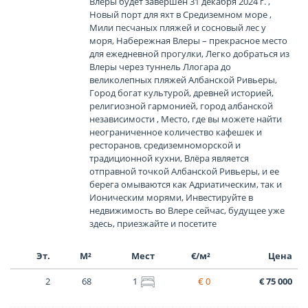
Влеры будет завершен 31 декабря 2024 г. ,
Новый порт для яхт в Средиземном море ,
Мили песчаных пляжей и сосновый лес у
моря, Набережная Влеры – прекрасное место
для ежедневной прогулки, Легко добраться из
Влеры через туннель Ллогара до
великолепных пляжей Албанской Ривьеры,
Город богат культурой, древней историей,
религиозной гармонией, город албанской
независимости , Место, где вы можете найти
неограниченное количество кафешек и
ресторанов, средиземноморской и
традиционной кухни, Влёра является
отправной точкой Албанской Ривьеры, и ее
берега омываются как Адриатическим, так и
Ионическим морями, Инвестируйте в
недвижимость во Влере сейчас, будущее уже
здесь, приезжайте и посетите
Эт.
М²
Мест
€/м²
Цена
2
68
1
€ 0
€ 75 000