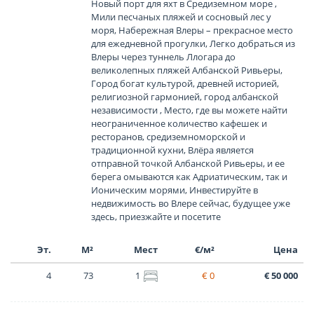
Новый порт для яхт в Средиземном море ,
Мили песчаных пляжей и сосновый лес у
моря, Набережная Влеры – прекрасное место
для ежедневной прогулки, Легко добраться из
Влеры через туннель Ллогара до
великолепных пляжей Албанской Ривьеры,
Город богат культурой, древней историей,
религиозной гармонией, город албанской
независимости , Место, где вы можете найти
неограниченное количество кафешек и
ресторанов, средиземноморской и
традиционной кухни, Влёра является
отправной точкой Албанской Ривьеры, и ее
берега омываются как Адриатическим, так и
Ионическим морями, Инвестируйте в
недвижимость во Влере сейчас, будущее уже
здесь, приезжайте и посетите
Эт.
М²
Мест
€/м²
Цена
4
73
1
€ 0
€ 50 000