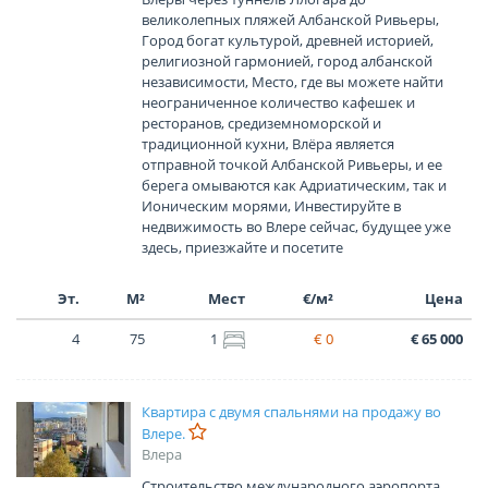
великолепных пляжей Албанской Ривьеры,
Город богат культурой, древней историей,
религиозной гармонией, город албанской
независимости, Место, где вы можете найти
неограниченное количество кафешек и
ресторанов, средиземноморской и
традиционной кухни, Влёра является
отправной точкой Албанской Ривьеры, и ее
берега омываются как Адриатическим, так и
Ионическим морями, Инвестируйте в
недвижимость во Влере сейчас, будущее уже
здесь, приезжайте и посетите
Эт.
М²
Мест
€/м²
Цена
4
75
1
€ 0
€ 65 000
Квартира с двумя спальнями на продажу во
Влере.
Влера
Строительство международного аэропорта