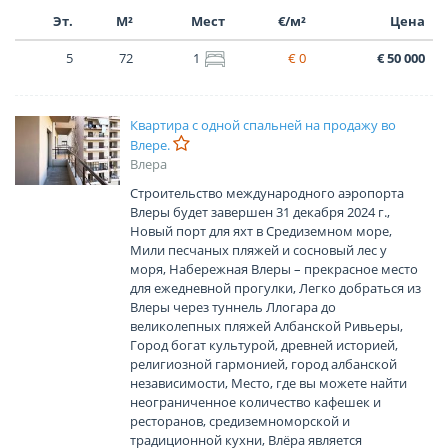
Эт.
М²
Мест
€/м²
Цена
5
72
1
€ 0
€ 50 000
Квартира с одной спальней на продажу во
Влере.
Влера
Строительство международного аэропорта
Влеры будет завершен 31 декабря 2024 г.,
Новый порт для яхт в Средиземном море,
Мили песчаных пляжей и сосновый лес у
моря, Набережная Влеры – прекрасное место
для ежедневной прогулки, Легко добраться из
Влеры через туннель Ллогара до
великолепных пляжей Албанской Ривьеры,
Город богат культурой, древней историей,
религиозной гармонией, город албанской
независимости, Место, где вы можете найти
неограниченное количество кафешек и
ресторанов, средиземноморской и
традиционной кухни, Влёра является