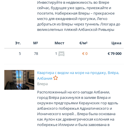
Инвестируйте в недвижимость во Влере
сейчас, будущее уже здесь, приезжайте и
посетите, Набережная Влеры – прекрасное
место для ежедневной прогулки, Легко
добраться из Влеры через туннель Ллогара до
великолепных пляжей Албанской Ривьеры
Эт.
М²
Мест
€/м²
Цена
5
78
1
€ 0
€ 79 000
Квартира с видом на море на продажу, Влёра,
Албания
Влера
Расположенный на юго-западе Албании,
город Влёра раскинулся в заливе Влера и
окружен предгорьями Кераунских гор вдоль
албанского побережья Адриатического и
Ионического морей. , Влера была основана
как Аулон как древнегреческая колония на
побережье Иллирии и была завоевана в