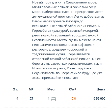
Новый порт для яхт в Средиземном море,
Мили песчаных пляжей и сосновый лес у
моря, Набережная Влеры – прекрасное место
для ежедневной прогулки, Легко добраться из
Влеры через туннель Ллогара до
великолепных пляжей Албанской Ривьеры,
Город богат культурой, древней историей,
религиозной гармонией, город албанской
независимости, Место, где вы можете найти
неограниченное количество кафешек и
ресторанов, средиземноморской и
традиционной кухни, Влёра является
отправной точкой Албанской Ривьеры, и ее
берега омываются как Адриатическим, так и
Ионическим морями, Инвестируйте в
недвижимость во Влере сейчас, будущее уже
здесь, приезжайте и посетите
Эт.
М²
Мест
€/м²
Цена
4
55
1
€ 0
€ 52 000