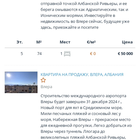
отправной точкой Албанской Ривьеры, и ее
берега омываются как Адриатическим, так и
Ионическим морями, Инвестируйте в
недвижимость во Влере сейчас, будущее уже
здесь, приезжайте и посетите
Эт.
М²
Мест
€/м²
Цена
5
74
1
€ 0
€ 50 000
КВАРТИРА НА ПРОДАЖУ, ВЛЕРА, АЛБАНИЯ
Влера
Строительство международного аэропорта
Влеры будет завершен 31 декабря 2024 г.,
Новый порт для яхт в Средиземном море,
Мили песчаных пляжей и сосновый лес у
моря, Набережная Влеры – прекрасное место
для ежедневной прогулки, Легко добраться из
Влеры через туннель Ллогара до
великолепных пляжей Албанской Ривьеры,