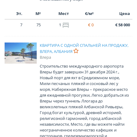
Эт.
М²
Мест
€/м²
Цена
7
75
1
€ 0
€ 58 000
КВАРТИРА С ОДНОЙ СПАЛЬНЕЙ НА ПРОДАЖУ,
ВЛЕРА, АЛБАНИЯ
Влера
Строительство международного аэропорта
Влеры будет завершен 31 декабря 2024 г.,
Новый порт для яхт в Средиземном море,
Мили песчаных пляжей и сосновый лес у
моря, Набережная Влеры – прекрасное место
для ежедневной прогулки, Легко добраться из
Влеры через туннель Ллогара до
великолепных пляжей Албанской Ривьеры,
Город богат культурой, древней историей,
религиозной гармонией, город албанской
независимости, Место, где вы можете найти
неограниченное количество кафешек и
ресторанов, средиземноморской и