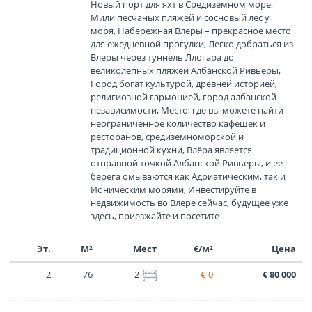
Новый порт для яхт в Средиземном море,
Мили песчаных пляжей и сосновый лес у
моря, Набережная Влеры – прекрасное место
для ежедневной прогулки, Легко добраться из
Влеры через туннель Ллогара до
великолепных пляжей Албанской Ривьеры,
Город богат культурой, древней историей,
религиозной гармонией, город албанской
независимости, Место, где вы можете найти
неограниченное количество кафешек и
ресторанов, средиземноморской и
традиционной кухни, Влёра является
отправной точкой Албанской Ривьеры, и ее
берега омываются как Адриатическим, так и
Ионическим морями, Инвестируйте в
недвижимость во Влере сейчас, будущее уже
здесь, приезжайте и посетите
Эт.
М²
Мест
€/м²
Цена
2
76
2
€ 0
€ 80 000