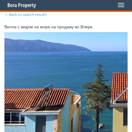
Bora Property
Toggl
naviga
Back to search results
Вилла с видом на море на продажу во Влере.