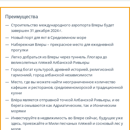
Преимущества
Строительство международного аэропорта Влеры будет
завершен 31 декабря 2024 г.
Новый порт для яхт в Средиземном море
Набережная Влеры – прекрасное место для ежедневной
прогулки
Легко добраться из Влеры через туннель Ллогара до
великолепных пляжей Албанской Ривьеры
Город богат культурой, древней историей, религиозной
гармонией, город албанской независимости
Место, где вы можете найти неограниченное количество
кафешек и ресторанов, средиземноморской и традиционной
кухни
Влёра является отправной точкой Албанской Ривьеры, и ее
берега омываются как Адриатическим, так и Ионическим
морями
Инвестируйте в недвижимость во Влере сейчас, будущее уже
здесь, приезжайте и Мили песчаных пляжей и сосновый лес у
моря