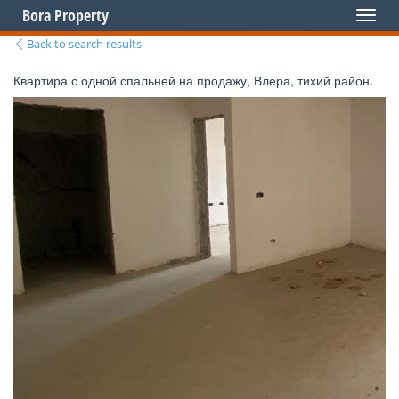
Bora Property
Toggl
naviga
Back to search results
Квартира с одной спальней на продажу, Влера, тихий район.