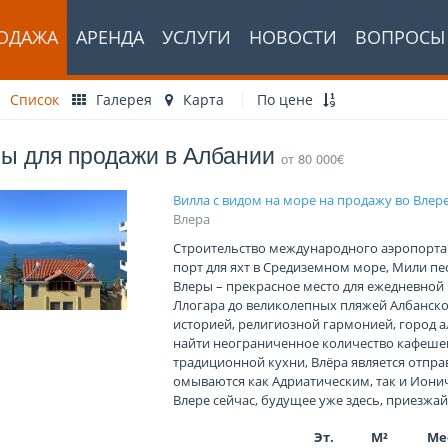
ОДАЖА
АРЕНДА
УСЛУГИ
НОВОСТИ
ВОПРОСЫ
Список
Галерея
Карта
По цене
ы для продажи в Албании
от 80 000€
Вилла с видом на море на продажу во Влер
Влера
Строительство международного аэропорта В
порт для яхт в Средиземном море, Мили пе
Влеры – прекрасное место для ежедневной 
Ллогара до великолепных пляжей Албанско
историей, религиозной гармонией, город а
найти неограниченное количество кафешек
традиционной кухни, Влёра является отпра
омываются как Адриатическим, так и Иони
Влере сейчас, будущее уже здесь, приезжай
Эт.
М²
Ме