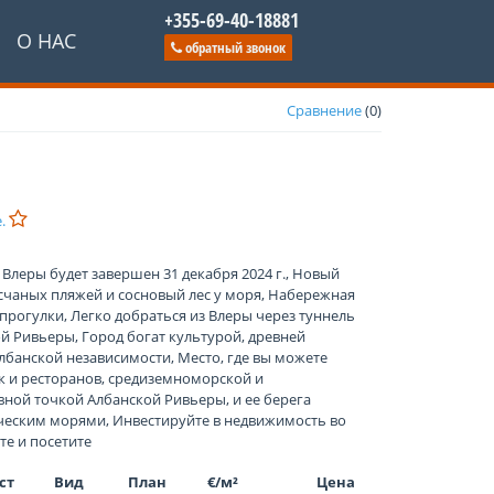
+355-69-40-18881
О НАС
обратный звонок
Сравнение
(
0
)
е.
леры будет завершен 31 декабря 2024 г., Новый
счаных пляжей и сосновый лес у моря, Набережная
прогулки, Легко добраться из Влеры через туннель
й Ривьеры, Город богат культурой, древней
лбанской независимости, Место, где вы можете
 и ресторанов, средиземноморской и
вной точкой Албанской Ривьеры, и ее берега
ческим морями, Инвестируйте в недвижимость во
те и посетите
ст
Вид
План
€/м²
Цена