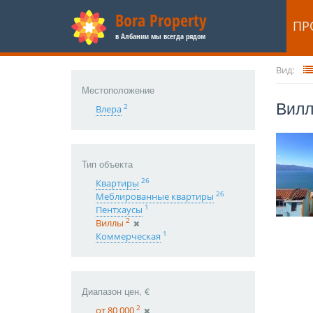
Bora Property
ПР
в Албании мы всегда рядом
Вид:
Местоположение
Вилл
2
Влера
Тип объекта
26
Квартиры
26
Меблированные квартиры
1
Пентхаусы
2
Виллы
1
Коммерческая
Диапазон цен, €
2
от 80 000