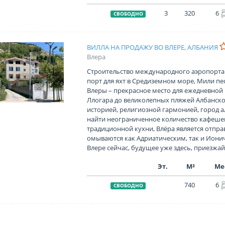
3
320
6
СВОБОДНО
ВИЛЛА НА ПРОДАЖУ ВО ВЛЕРЕ, АЛБАНИЯ
Влера
Строительство международного аэропорта В
порт для яхт в Средиземном море, Мили пе
Влеры – прекрасное место для ежедневной 
Ллогара до великолепных пляжей Албанско
историей, религиозной гармонией, город а
найти неограниченное количество кафешек
традиционной кухни, Влёра является отпра
омываются как Адриатическим, так и Иони
Влере сейчас, будущее уже здесь, приезжай
Эт.
М²
Ме
740
6
СВОБОДНО