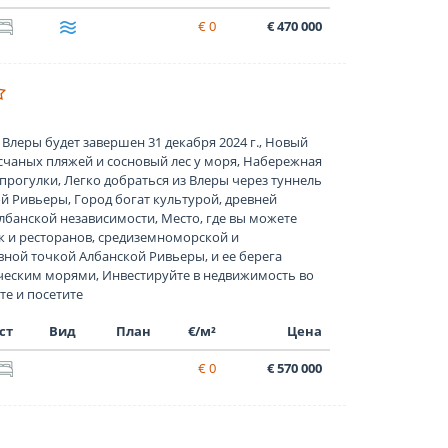
€ 0
€ 470 000
леры будет завершен 31 декабря 2024 г., Новый
счаных пляжей и сосновый лес у моря, Набережная
прогулки, Легко добраться из Влеры через туннель
й Ривьеры, Город богат культурой, древней
лбанской независимости, Место, где вы можете
 и ресторанов, средиземноморской и
вной точкой Албанской Ривьеры, и ее берега
ческим морями, Инвестируйте в недвижимость во
те и посетите
ст
Вид
План
€/м²
Цена
€ 0
€ 570 000