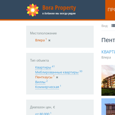
Bora Property
ПР
в Албании мы всегда рядом
Вид:
Местоположение
Пент
1
Влера
КВАРТ
Влера
Тип объекта
41
Квартиры
30
Меблированные квартиры
1
Пентхаусы
2
Виллы
1
Коммерческая
Диапазон цен, €
1
от 80 000