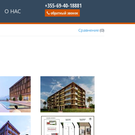
+355-69-40-18881
О НАС
обратный звонок
Сравнение
(
0
)