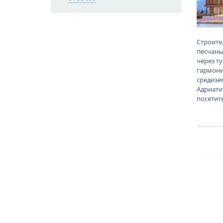
Строите
песчаны
через т
гармони
средизе
Адриати
посетит