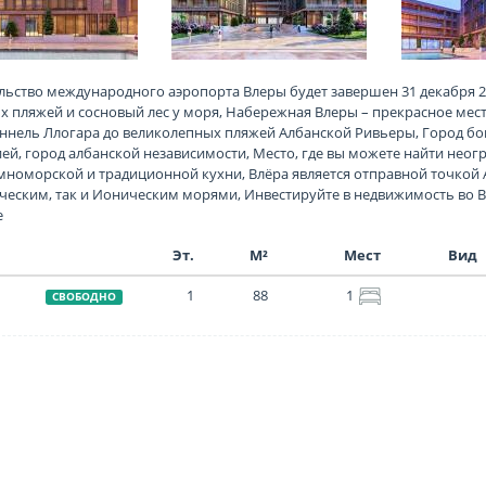
льство международного аэропорта Влеры будет завершен 31 декабря 20
х пляжей и сосновый лес у моря, Набережная Влеры – прекрасное мест
уннель Ллогара до великолепных пляжей Албанской Ривьеры, Город бог
ей, город албанской независимости, Место, где вы можете найти неог
мноморской и традиционной кухни, Влёра является отправной точкой 
ческим, так и Ионическим морями, Инвестируйте в недвижимость во Вл
е
Эт.
М²
Мест
Вид
1
88
1
СВОБОДНО