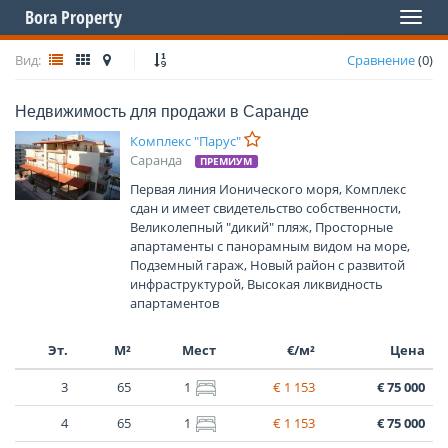
Bora Property
Toggl
naviga
Вид:
Сравнение
(
0
)
Недвижимость для продажи в Саранде
Комплекс "Парус"
Саранда
ПРЕМИУМ
Первая линия Ионического моря, Комплекс
сдан и имеет свидетельство собственности,
Великолепный "дикий" пляж, Просторные
апартаменты с панорамным видом на море,
Подземный гараж, Новый район с развитой
инфраструктурой, Высокая ликвидность
апартаментов
Эт.
М²
Мест
€/м²
Цена
3
65
1
€ 1 153
€ 75 000
4
65
1
€ 1 153
€ 75 000